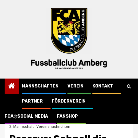
Skip
to
content
MANNSCHAFTEN
VEREIN
KONTAKT
PARTNER
FÖRDERVEREIN
Startseite
Vereinsnachrichten
Reserve: Schnell die Punkte in den Sack und nichts wie weg!
FCA@SOCIAL MEDIA
FANSHOP
2. Mannschaft
Vereinsnachrichten