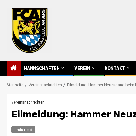
Skip
to
content
MANNSCHAFTEN
VEREIN
KONTAKT
Startseite
Vereinsnachrichten
Eilmeldung: Hammer Neuzugang beim 
Vereinsnachrichten
Eilmeldung: Hammer Neu
1 min read