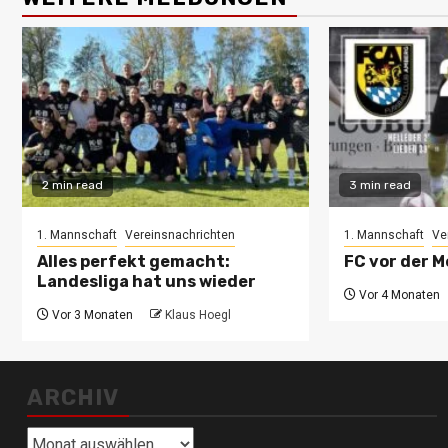
2 min read
3 min read
1. Mannschaft
Vereinsnachrichten
1. Mannschaft
Ve
Alles perfekt gemacht:
FC vor der M
Landesliga hat uns wieder
Vor 4 Monaten
Vor 3 Monaten
Klaus Hoegl
ARCHIV
Archiv