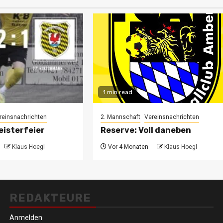
1 min read
reinsnachrichten
2. Mannschaft
Vereinsnachrichten
eisterfeier
Reserve: Voll daneben
Klaus Hoegl
Vor 4 Monaten
Klaus Hoegl
REDAKTEURE
Anmelden