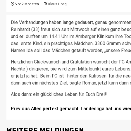
Vor 2 Monaten
Klaus Hoegl
Die Verhandungen haben lange gedauert, genau genommen n
Reinhardt (33) freut sich seit Mittwoch auf einen ganz be
und er durften um 14.41 Uhr im Amberger Klinikum ihre Toc
das erste Kind, ein prächtiges Mädchen, 3300 Gramm schw
Namen Ida soll das Mädchen getauft werden, „unsere Freu
Herzlichen Glückwunsch und Gratulation wünscht der FC Am
Nächte ) dirigieren, sie wird zum Mittelpunkt eures Lebens.
er jetzt ja hat: Beim FC ist hinter den Kulissen für die neu
dann auch ein nächstes Ziel, sagte Roman, jetzt kann dann 
Alos dann: ein glückliches Leben für Euch Drei!!
Post
Previous
Alles perfekt gemacht: Landesliga hat uns wie
navigation
WEITERE MELDUNGEN