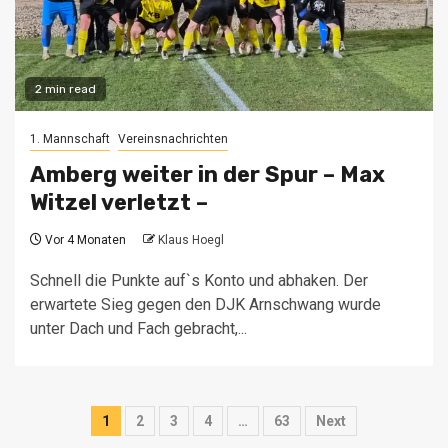
2 min read
1. Mannschaft
Vereinsnachrichten
Amberg weiter in der Spur – Max
Witzel verletzt –
Vor 4 Monaten
Klaus Hoegl
Schnell die Punkte auf`s Konto und abhaken. Der
erwartete Sieg gegen den DJK Arnschwang wurde
unter Dach und Fach gebracht,...
Seitennummerierung
1
2
3
4
…
63
Next