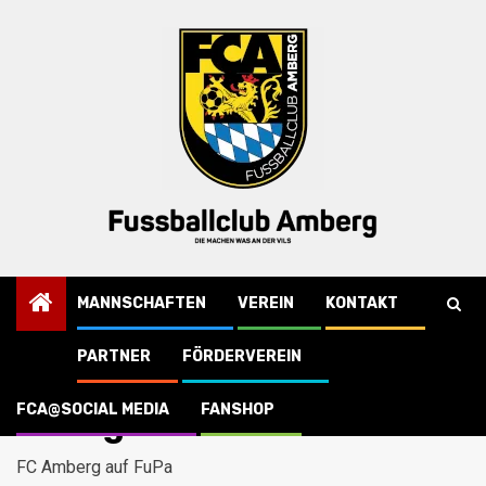
Skip
to
content
MANNSCHAFTEN
VEREIN
KONTAKT
PARTNER
FÖRDERVEREIN
Startseite
B-Jugend
FCA@SOCIAL MEDIA
FANSHOP
B-Jugend
FC Amberg auf FuPa