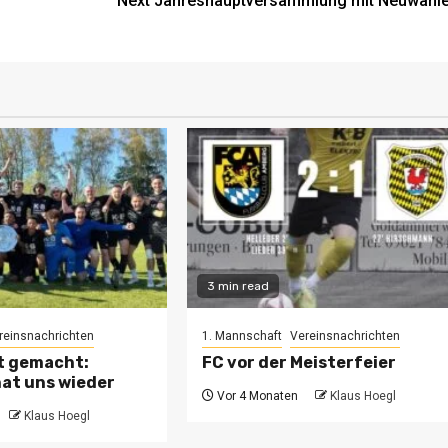
Next
Jahreshauptversammlung mit Neuwahl
3 min read
reinsnachrichten
1. Mannschaft
Vereinsnachrichten
kt gemacht:
FC vor der Meisterfeier
hat uns wieder
Vor 4 Monaten
Klaus Hoegl
Klaus Hoegl