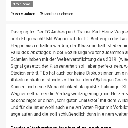
1 min read
Vor 5 Jahren
Matthias Schmien
Das ging fix: Der FC Amberg und Trainer Karl-Heinz Wagn
perfekt gemacht! Mit Wagner ist der FC Amberg in die Lande
Etappe auch erhalten werden, der Klassenerhalt ist aber n
Falle des Abstieges in der Bezirksliga weiter zusammen ar
Schmien haben mit der Weiterverpflichtung des 2019 (wi
Signal gesetzt, der Klassenerhalt soll aber perfekt sein, 
Stadion antritt. “ Es hat auch gar keine Diskussionen um e
Abteilungsleitung stünde voll hinter dem 68jährigen Coach
Können und seine Menschlichkeit als größte Führungs- Stärk
Wagner selbst sei die Vertragsverlängerung „eine Herzen
bescheinigte er einen „sehr guten Charakter“ mit dem Wille
Und für die ist er wohl auch eine Art Vater-Figur mit Vorbil
angelaufen und die soll schlußendlich dann in einem weite