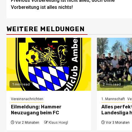
Post
Previous
Vorbereitung ist nicht alles, doch ohne
Vorbereitung ist alles nichts!
navigation
WEITERE MELDUNGEN
1 min read
2 min read
Vereinsnachrichten
1. Mannschaft
Ve
Eilmeldung: Hammer
Alles perfe
Neuzugang beim FC
Landesliga 
Vor 2 Monaten
Klaus Hoegl
Vor 3 Monaten