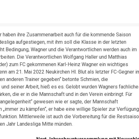
er haben ihre Zusammenarbeit auch für die kommende Saison
sliga aufgestiegen, mit ihm soll die Klasse in der letzten
icht Bedingung, Wagner und die Verantwortlichen werden auch im
beiten. Die Verantwortlichen Wolfgang Haller und Matthias
eder) zum FC gekommenen Karl-Heinz Wagner ein wichtiges
wenn am 21. Mai 2022 Neukirchen Hl. Blut als letzter FC-Gegner i
inen anderen Trainer gegeben“ betonte Schmien, die
 und seiner Arbeit, hieß es es. Gelobt wurden Wagners fachliche
en, die er in die Mannschaft und in den Verein einbringt. Für
sangelegenheit“ gewesen wie er sagte, der Mannschaft
n „immer zu kämpfen“, er habe eine willige Spieler zur Verfügung
dfunktion. Mittlerweile ist auch die Vorbereitung für die Restsais
ren Jahr Landesliga Mitte münden.