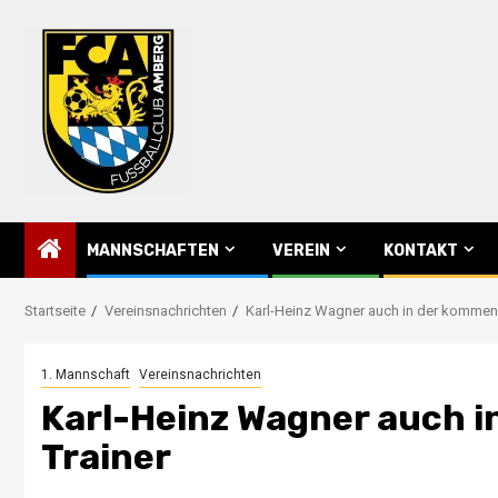
Skip
to
content
MANNSCHAFTEN
VEREIN
KONTAKT
Startseite
Vereinsnachrichten
Karl-Heinz Wagner auch in der kommen
1. Mannschaft
Vereinsnachrichten
Karl-Heinz Wagner auch 
Trainer