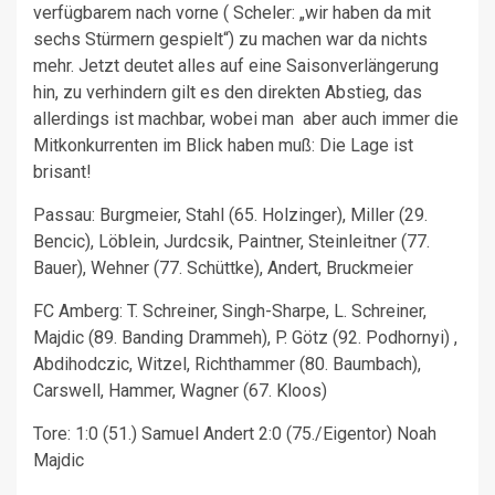
verfügbarem nach vorne ( Scheler: „wir haben da mit
sechs Stürmern gespielt“) zu machen war da nichts
mehr. Jetzt deutet alles auf eine Saisonverlängerung
hin, zu verhindern gilt es den direkten Abstieg, das
allerdings ist machbar, wobei man aber auch immer die
Mitkonkurrenten im Blick haben muß: Die Lage ist
brisant!
Passau: Burgmeier, Stahl (65. Holzinger), Miller (29.
Bencic), Löblein, Jurdcsik, Paintner, Steinleitner (77.
Bauer), Wehner (77. Schüttke), Andert, Bruckmeier
FC Amberg: T. Schreiner, Singh-Sharpe, L. Schreiner,
Majdic (89. Banding Drammeh), P. Götz (92. Podhornyi) ,
Abdihodczic, Witzel, Richthammer (80. Baumbach),
Carswell, Hammer, Wagner (67. Kloos)
Tore: 1:0 (51.) Samuel Andert 2:0 (75./Eigentor) Noah
Majdic