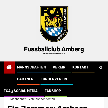
Skip
to
content
MANNSCHAFTEN
VEREIN
KONTAKT
PARTNER
FÖRDERVEREIN
Startseite
Vereinsnachrichten
Ein Jammer: Amberg schlägt sich in Passau selbst
FCA@SOCIAL MEDIA
FANSHOP
1. Mannschaft
Vereinsnachrichten