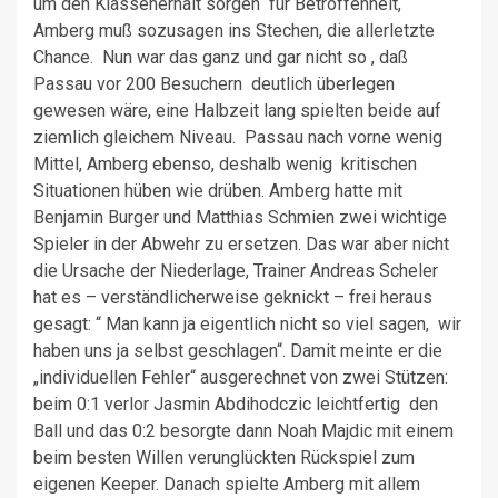
um den Klassenerhalt sorgen für Betroffenheit,
Amberg muß sozusagen ins Stechen, die allerletzte
Chance. Nun war das ganz und gar nicht so , daß
Passau vor 200 Besuchern deutlich überlegen
gewesen wäre, eine Halbzeit lang spielten beide auf
ziemlich gleichem Niveau. Passau nach vorne wenig
Mittel, Amberg ebenso, deshalb wenig kritischen
Situationen hüben wie drüben. Amberg hatte mit
Benjamin Burger und Matthias Schmien zwei wichtige
Spieler in der Abwehr zu ersetzen. Das war aber nicht
die Ursache der Niederlage, Trainer Andreas Scheler
hat es – verständlicherweise geknickt – frei heraus
gesagt: “ Man kann ja eigentlich nicht so viel sagen, wir
haben uns ja selbst geschlagen“. Damit meinte er die
„individuellen Fehler“ ausgerechnet von zwei Stützen:
beim 0:1 verlor Jasmin Abdihodczic leichtfertig den
Ball und das 0:2 besorgte dann Noah Majdic mit einem
beim besten Willen verunglückten Rückspiel zum
eigenen Keeper. Danach spielte Amberg mit allem