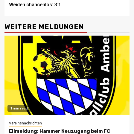
navigation
Weiden chancenlos: 3:1
WEITERE MELDUNGEN
1 min read
Vereinsnachrichten
Eilmeldung: Hammer Neuzugang beim FC