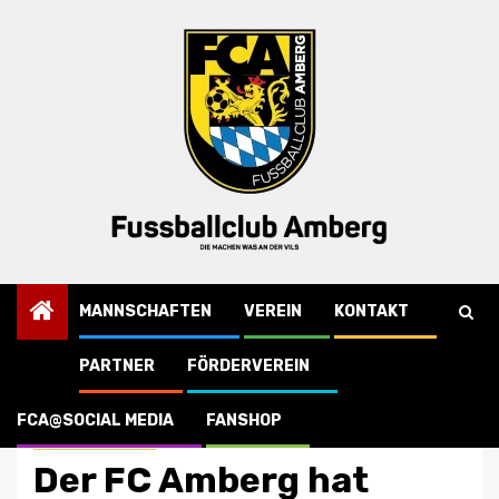
Skip
to
content
MANNSCHAFTEN
VEREIN
KONTAKT
PARTNER
FÖRDERVEREIN
Startseite
Vereinsnachrichten
Der FC Amberg hat gewählt
FCA@SOCIAL MEDIA
FANSHOP
Vereinsnachrichten
Der FC Amberg hat