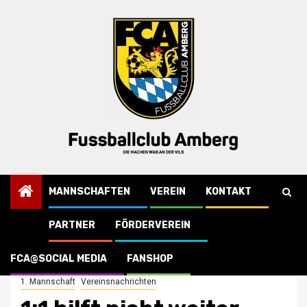
Skip
to
content
MANNSCHAFTEN
VEREIN
KONTAKT
PARTNER
FÖRDERVEREIN
Startseite
Vereinsnachrichten
1:1 hilft nicht weiter – vier Zeitstrafen, eine Rote Karte, viel Turbulenz
FCA@SOCIAL MEDIA
FANSHOP
1. Mannschaft
Vereinsnachrichten