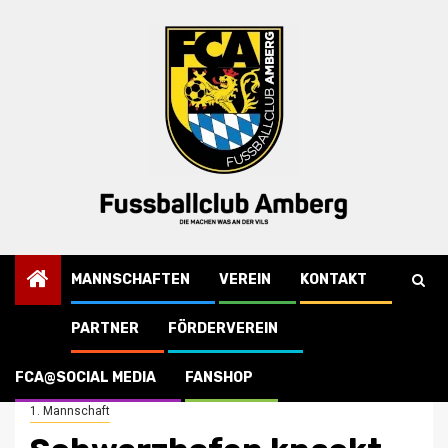
Skip
to
content
MANNSCHAFTEN
VEREIN
KONTAKT
PARTNER
FÖRDERVEREIN
Startseite
1. Mannschaft
Schwarzhofen knackt unsere Serie, aber …
FCA@SOCIAL MEDIA
FANSHOP
1. Mannschaft