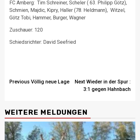
FC Amberg: Tim Schreiner, Scheler ( 63. Philipp Götz),
Schmien, Majdic, Kipry, Haller (78. Heldmann), Witzel,
Götz Tobi, Hammer, Burger, Wagner
Zuschauer: 120
Schiedsrichter: David Seefried
Post
Previous
Völlig neue Lage
Next
Wieder in der Spur :
3:1 gegen Hahnbach
navigation
WEITERE MELDUNGEN