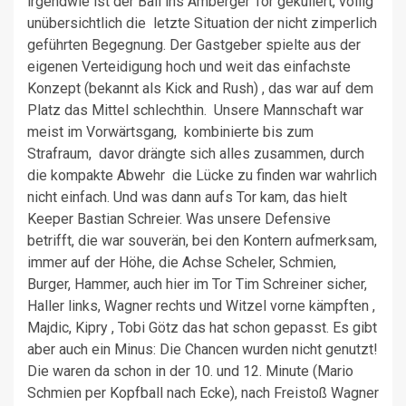
irgendwie ist der Ball ins Amberger Tor gekullert, völlig
unübersichtlich die letzte Situation der nicht zimperlich
geführten Begegnung. Der Gastgeber spielte aus der
eigenen Verteidigung hoch und weit das einfachste
Konzept (bekannt als Kick and Rush) , das war auf dem
Platz das Mittel schlechthin. Unsere Mannschaft war
meist im Vorwärtsgang, kombinierte bis zum
Strafraum, davor drängte sich alles zusammen, durch
die kompakte Abwehr die Lücke zu finden war wahrlich
nicht einfach. Und was dann aufs Tor kam, das hielt
Keeper Bastian Schreier. Was unsere Defensive
betrifft, die war souverän, bei den Kontern aufmerksam,
immer auf der Höhe, die Achse Scheler, Schmien,
Burger, Hammer, auch hier im Tor Tim Schreiner sicher,
Haller links, Wagner rechts und Witzel vorne kämpften ,
Majdic, Kipry , Tobi Götz das hat schon gepasst. Es gibt
aber auch ein Minus: Die Chancen wurden nicht genutzt!
Die waren da schon in der 10. und 12. Minute (Mario
Schmien per Kopfball nach Ecke), nach Freistoß Wagner