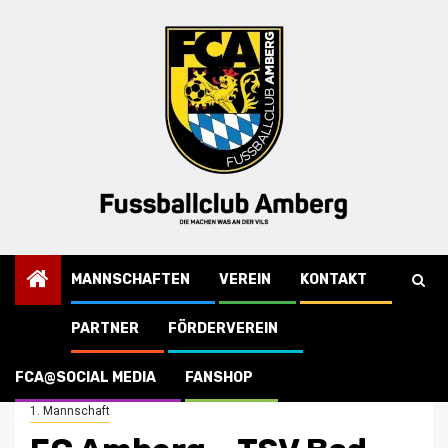
Skip
to
content
MANNSCHAFTEN
VEREIN
KONTAKT
PARTNER
FÖRDERVEREIN
Startseite
1. Mannschaft
FC Amberg – TSV Bad Abbach 09.04.2022 16:00 Uhr
FCA@SOCIAL MEDIA
FANSHOP
1. Mannschaft