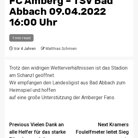
FC Amberg – TSV Bad
Abbach 09.04.2022
16:00 Uhr
1 min read
Vor 4 Jahren
Matthias Schmien
Trotz den widrigen Wetterverhältnissen ist das Stadion
am Schanzl geöffnet.
Wir empfangen den Landesligist aus Bad Abbach zum
Heimspiel und hoffen
auf eine große Unterstützung der Amberger Fans.
Post
Previous
Vielen Dank an
Next
Kramers
alle Helfer für das starke
Foulelfmeter leitet Sieg
navigation