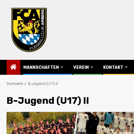
Skip
to
content
MANNSCHAFTEN
VEREIN
KONTAKT
Startseite
B-Jugend (U17) II
B-Jugend (U17) II