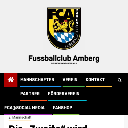
Skip
to
content
MANNSCHAFTEN
VEREIN
KONTAKT
PARTNER
FÖRDERVEREIN
Startseite
2. Mannschaft
Die „Zweite“ wird Vierter beim Hubertus Cup in Kümmersbruck …
FCA@SOCIAL MEDIA
FANSHOP
2. Mannschaft