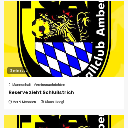
3 min read
2. Mannschaft
Vereinsnachrichten
Reserve zieht Schlußstrich
Vor 9 Monaten
Klaus Hoegl